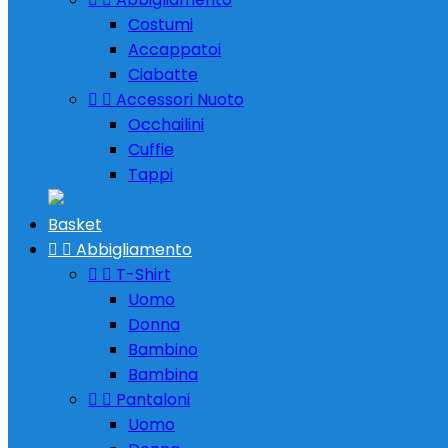
Costumi
Accappatoi
Ciabatte


Accessori Nuoto
Occhailini
Cuffie
Tappi
Basket


Abbigliamento


T-Shirt
Uomo
Donna
Bambino
Bambina


Pantaloni
Uomo