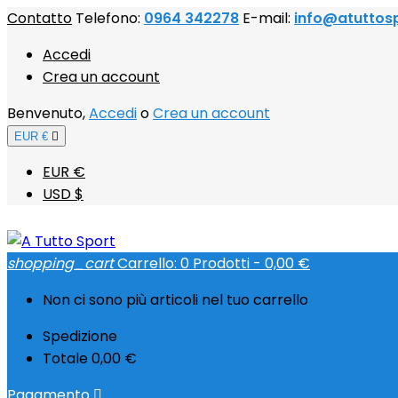
Contatto
Telefono:
0964 342278
E-mail:
info@atuttos
Accedi
Crea un account
Benvenuto,
Accedi
o
Crea un account
EUR €

EUR €
USD $
shopping_cart
Carrello:
0
Prodotti - 0,00 €
Non ci sono più articoli nel tuo carrello
Spedizione
Totale
0,00 €
Pagamento
