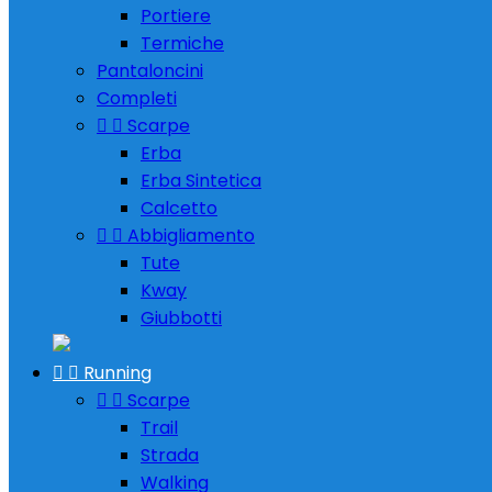
Portiere
Termiche
Pantaloncini
Completi


Scarpe
Erba
Erba Sintetica
Calcetto


Abbigliamento
Tute
Kway
Giubbotti


Running


Scarpe
Trail
Strada
Walking