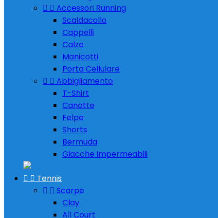


Accessori Running
Scaldacollo
Cappelli
Calze
Manicotti
Porta Cellulare


Abbigliamento
T-Shirt
Canotte
Felpe
Shorts
Bermuda
Giacche Impermeabili


Tennis


Scarpe
Clay
All Court