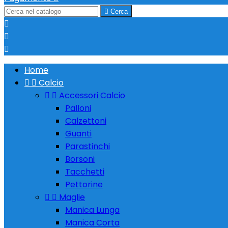

Cerca



Home


Calcio


Accessori Calcio
Palloni
Calzettoni
Guanti
Parastinchi
Borsoni
Tacchetti
Pettorine


Maglie
Manica Lunga
Manica Corta